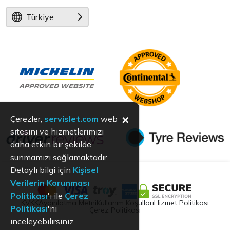
Türkiye
×
Çerezler,
servislet.com
web
sitesini ve hizmetlerimizi
daha etkin bir şekilde
sunmamızı sağlamaktadır.
Detaylı bilgi için
Kişisel
Verilerin Korunması
Politikası
'ı ile
Çerez
KVKK
Aydınlatma Metni
Kullanım Koşulları
Hizmet Politikası
Politikası
'nı
Çerez Politikası
inceleyebilirsiniz.