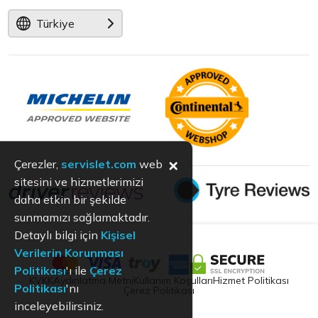
Türkiye
×
Çerezler,
servislet.com
web
sitesini ve hizmetlerimizi
daha etkin bir şekilde
sunmamızı sağlamaktadır.
Detaylı bilgi için
Kişisel
Verilerin Korunması
Politikası
'ı ile
Çerez
KVKK
Aydınlatma Metni
Kullanım Koşulları
Hizmet Politikası
Politikası
'nı
Çerez Politikası
inceleyebilirsiniz.