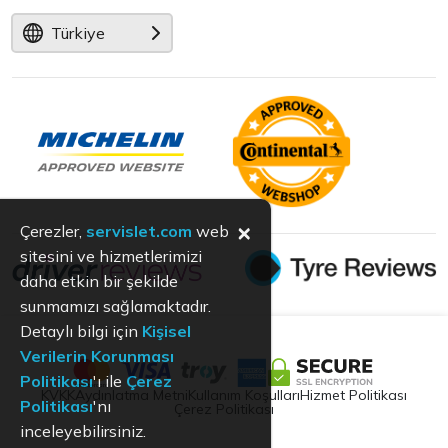
Türkiye
×
Çerezler,
servislet.com
web
sitesini ve hizmetlerimizi
daha etkin bir şekilde
sunmamızı sağlamaktadır.
Detaylı bilgi için
Kişisel
Verilerin Korunması
Politikası
'ı ile
Çerez
KVKK
Aydınlatma Metni
Kullanım Koşulları
Hizmet Politikası
Politikası
'nı
Çerez Politikası
inceleyebilirsiniz.