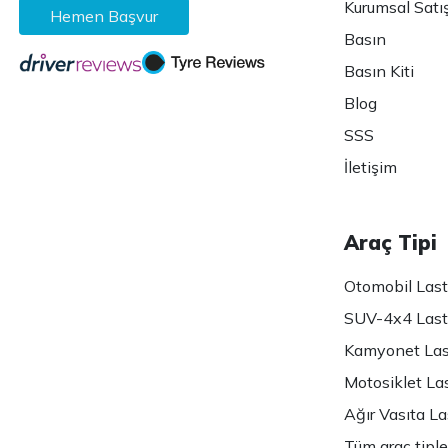
Kurumsal Satı
Hemen Başvur
Basın
Basın Kiti
Blog
SSS
İletişim
Araç Tipi
Otomobil Lasti
SUV-4x4 Lasti
Kamyonet Last
Motosiklet Las
Ağır Vasıta Las
Tüm araç tiple