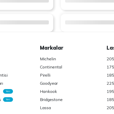
Markalar
La
Michelin
205
Continental
175
ntisi
Pirelli
185
rı
Goodyear
225
Hankook
195
Yeni
s
Bridgestone
185
Yeni
Lassa
205