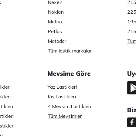
ş
Nexen
215
Nokian
225
Motrio
195
Petlas
215
Matador
Tüm 
Tüm lastik markaları
Mevsime Göre
Uy
kleri
Yaz Lastikleri
kleri
Kış Lastikleri
ikleri
4 Mevsim Lastikleri
Bi
tikleri
Tüm Mevsimler
tikleri
ri