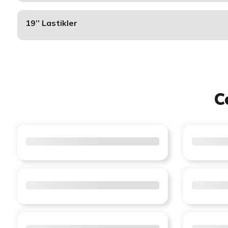
19’’ Lastikler
C