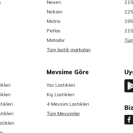
ş
Nexen
215
Nokian
225
Motrio
195
Petlas
215
Matador
Tüm 
Tüm lastik markaları
Mevsime Göre
Uy
kleri
Yaz Lastikleri
kleri
Kış Lastikleri
ikleri
4 Mevsim Lastikleri
Bi
tikleri
Tüm Mevsimler
tikleri
ri