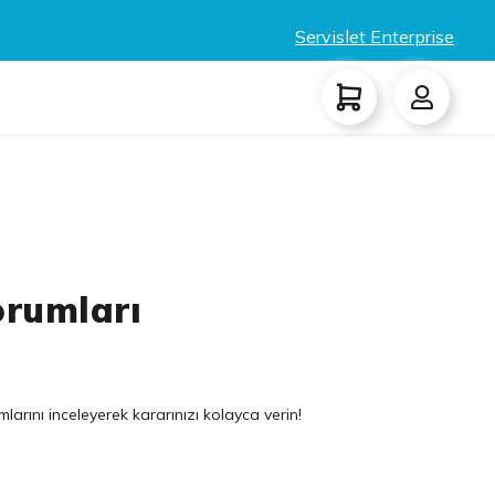
Servislet Enterprise
orumları
larını inceleyerek kararınızı kolayca verin!