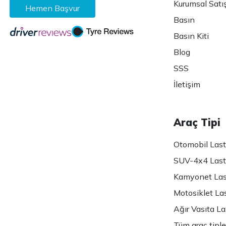
Kurumsal Satı
Hemen Başvur
Basın
Basın Kiti
Blog
SSS
İletişim
Araç Tipi
Otomobil Lasti
SUV-4x4 Lasti
Kamyonet Last
Motosiklet Las
Ağır Vasıta Las
Tüm araç tiple