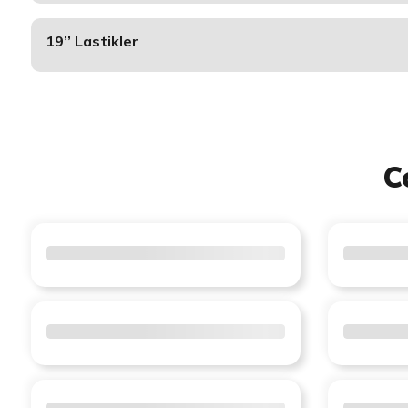
19’’ Lastikler
C