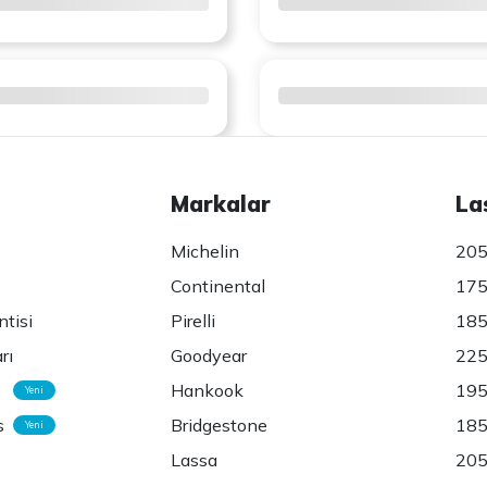
Markalar
La
Michelin
205
Continental
175
ntisi
Pirelli
185
rı
Goodyear
225
Hankook
195
Yeni
s
Bridgestone
185
Yeni
Lassa
205