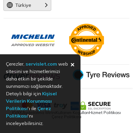
Türkiye
×
Çerezler,
servislet.com
web
sitesini ve hizmetlerimizi
daha etkin bir şekilde
sunmamızı sağlamaktadır.
Detaylı bilgi için
Kişisel
Verilerin Korunması
Politikası
'ı ile
Çerez
KVKK
Aydınlatma Metni
Kullanım Koşulları
Hizmet Politikası
Politikası
'nı
Çerez Politikası
inceleyebilirsiniz.