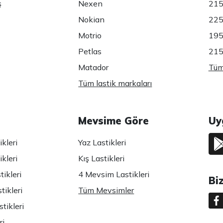
ş
Nexen
215
Nokian
225
Motrio
195
Petlas
215
Matador
Tüm 
Tüm lastik markaları
Mevsime Göre
Uy
kleri
Yaz Lastikleri
kleri
Kış Lastikleri
ikleri
4 Mevsim Lastikleri
Bi
tikleri
Tüm Mevsimler
tikleri
ri