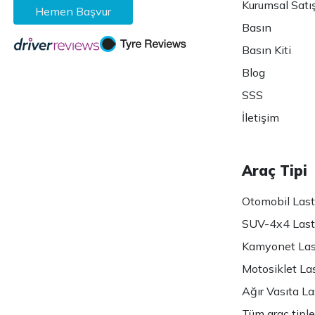
Kurumsal Satı
Hemen Başvur
Basın
Basın Kiti
Blog
SSS
İletişim
Araç Tipi
Otomobil Lasti
SUV-4x4 Lasti
Kamyonet Last
Motosiklet Las
Ağır Vasıta Las
Tüm araç tiple