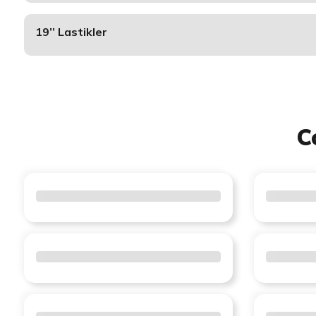
19’’ Lastikler
C