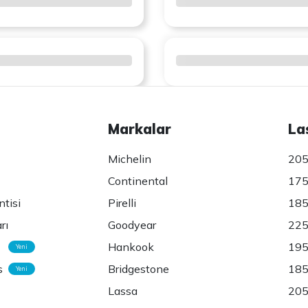
Markalar
La
Michelin
205
Continental
175
ntisi
Pirelli
185
rı
Goodyear
225
Hankook
195
Yeni
s
Bridgestone
185
Yeni
Lassa
205