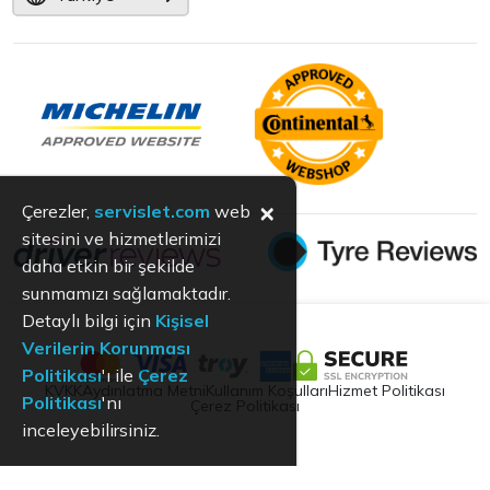
×
Çerezler,
servislet.com
web
sitesini ve hizmetlerimizi
daha etkin bir şekilde
sunmamızı sağlamaktadır.
Detaylı bilgi için
Kişisel
Verilerin Korunması
Politikası
'ı ile
Çerez
KVKK
Aydınlatma Metni
Kullanım Koşulları
Hizmet Politikası
Politikası
'nı
Çerez Politikası
inceleyebilirsiniz.