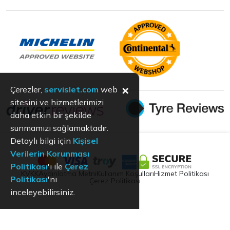
×
Çerezler,
servislet.com
web
sitesini ve hizmetlerimizi
daha etkin bir şekilde
sunmamızı sağlamaktadır.
Detaylı bilgi için
Kişisel
Verilerin Korunması
Politikası
'ı ile
Çerez
KVKK
Aydınlatma Metni
Kullanım Koşulları
Hizmet Politikası
Politikası
'nı
Çerez Politikası
inceleyebilirsiniz.