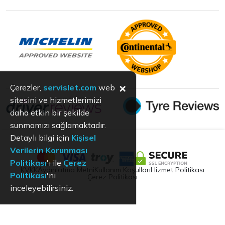
×
Çerezler,
servislet.com
web
sitesini ve hizmetlerimizi
daha etkin bir şekilde
sunmamızı sağlamaktadır.
Detaylı bilgi için
Kişisel
Verilerin Korunması
Politikası
'ı ile
Çerez
KVKK
Aydınlatma Metni
Kullanım Koşulları
Hizmet Politikası
Politikası
'nı
Çerez Politikası
inceleyebilirsiniz.