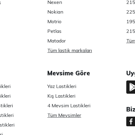
ş
Nexen
215
Nokian
225
Motrio
195
Petlas
215
Matador
Tüm 
Tüm lastik markaları
Mevsime Göre
Uy
kleri
Yaz Lastikleri
kleri
Kış Lastikleri
ikleri
4 Mevsim Lastikleri
Bi
tikleri
Tüm Mevsimler
tikleri
ri