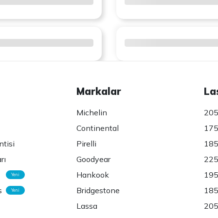
Markalar
La
Michelin
205
Continental
175
ntisi
Pirelli
185
rı
Goodyear
225
Hankook
195
Yeni
s
Bridgestone
185
Yeni
Lassa
205