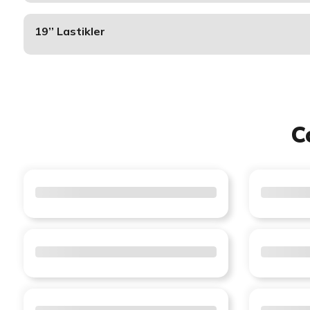
19’’ Lastikler
C