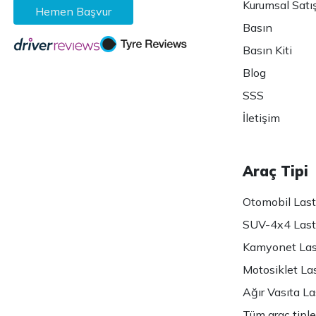
Kurumsal Satı
Hemen Başvur
Basın
Basın Kiti
Blog
SSS
İletişim
Araç Tipi
Otomobil Lasti
SUV-4x4 Lasti
Kamyonet Last
Motosiklet Las
Ağır Vasıta Las
Tüm araç tiple