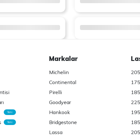
Markalar
La
Michelin
205
Continental
175
ntisi
Pirelli
185
rı
Goodyear
225
Hankook
195
Yeni
s
Bridgestone
185
Yeni
Lassa
205