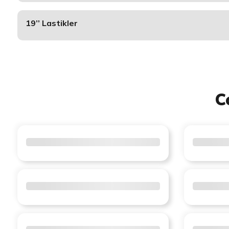
19’’ Lastikler
C