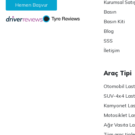
Kurumsal Satı
Hemen Başvur
Basın
Basın Kiti
Blog
SSS
İletişim
Araç Tipi
Otomobil Lasti
SUV-4x4 Lasti
Kamyonet Last
Motosiklet Las
Ağır Vasıta Las
Tüm araç tiple