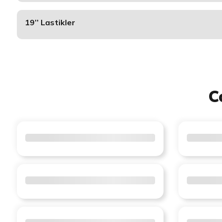
19’’ Lastikler
C