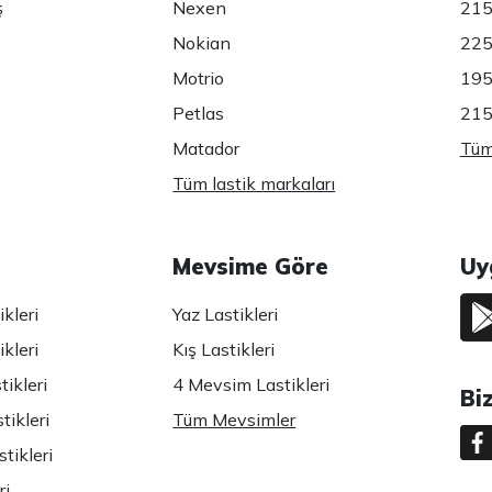
ş
Nexen
215
Nokian
225
Motrio
195
Petlas
215
Matador
Tüm 
Tüm lastik markaları
Mevsime Göre
Uy
kleri
Yaz Lastikleri
kleri
Kış Lastikleri
ikleri
4 Mevsim Lastikleri
Bi
tikleri
Tüm Mevsimler
tikleri
ri