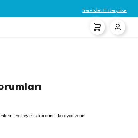
Servislet Enterprise
orumları
larını inceleyerek kararınızı kolayca verin!