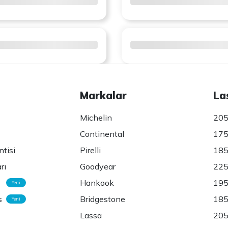
Markalar
La
Michelin
205
Continental
175
ntisi
Pirelli
185
rı
Goodyear
225
Hankook
195
Yeni
s
Bridgestone
185
Yeni
Lassa
205