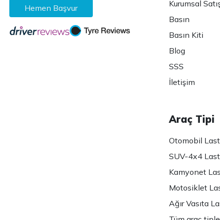
Kurumsal Satı
Hemen Başvur
Basın
Basın Kiti
Blog
SSS
İletişim
Araç Tipi
Otomobil Lasti
SUV-4x4 Lasti
Kamyonet Last
Motosiklet Las
Ağır Vasıta Las
Tüm araç tiple