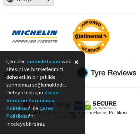
×
Çerezler,
servislet.com
web
sitesini ve hizmetlerimizi
daha etkin bir şekilde
sunmamızı sağlamaktadır.
Detaylı bilgi için
Kişisel
Verilerin Korunması
Politikası
'ı ile
Çerez
KVKK
Aydınlatma Metni
Kullanım Koşulları
Hizmet Politikası
Politikası
'nı
Çerez Politikası
inceleyebilirsiniz.