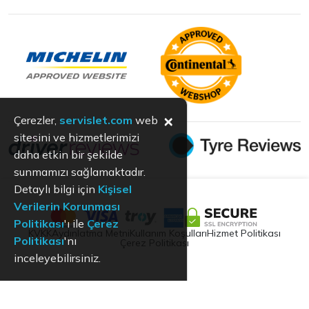
×
Çerezler,
servislet.com
web
sitesini ve hizmetlerimizi
daha etkin bir şekilde
sunmamızı sağlamaktadır.
Detaylı bilgi için
Kişisel
Verilerin Korunması
Politikası
'ı ile
Çerez
KVKK
Aydınlatma Metni
Kullanım Koşulları
Hizmet Politikası
Politikası
'nı
Çerez Politikası
inceleyebilirsiniz.