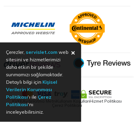
×
Çerezler,
servislet.com
web
sitesini ve hizmetlerimizi
daha etkin bir şekilde
sunmamızı sağlamaktadır.
Detaylı bilgi için
Kişisel
Verilerin Korunması
Politikası
'ı ile
Çerez
KVKK
Aydınlatma Metni
Kullanım Koşulları
Hizmet Politikası
Politikası
'nı
Çerez Politikası
inceleyebilirsiniz.