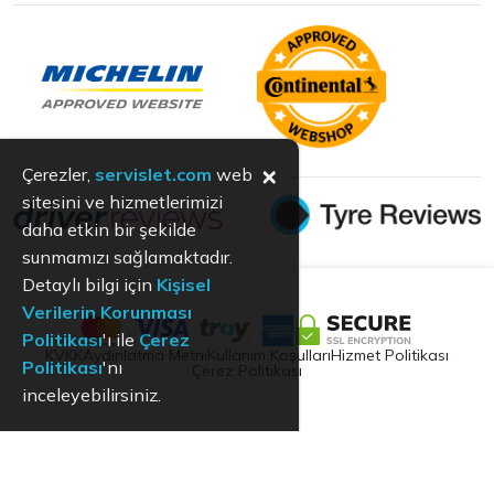
×
Çerezler,
servislet.com
web
sitesini ve hizmetlerimizi
daha etkin bir şekilde
sunmamızı sağlamaktadır.
Detaylı bilgi için
Kişisel
Verilerin Korunması
Politikası
'ı ile
Çerez
KVKK
Aydınlatma Metni
Kullanım Koşulları
Hizmet Politikası
Politikası
'nı
Çerez Politikası
inceleyebilirsiniz.