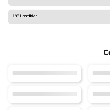
19’’ Lastikler
C