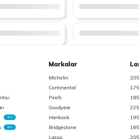
Markalar
La
Michelin
205
Continental
175
ntisi
Pirelli
185
rı
Goodyear
225
Hankook
195
Yeni
s
Bridgestone
185
Yeni
Lassa
205