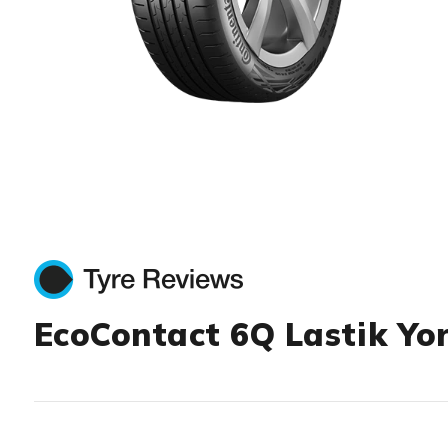
Item 1 of 1
EcoContact 6Q Lastik Yo