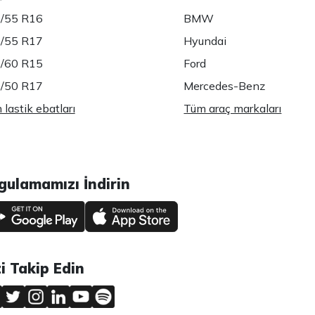
/55 R16
BMW
/55 R17
Hyundai
/60 R15
Ford
/50 R17
Mercedes-Benz
lastik ebatları
Tüm araç markaları
gulamamızı İndirin
zi Takip Edin