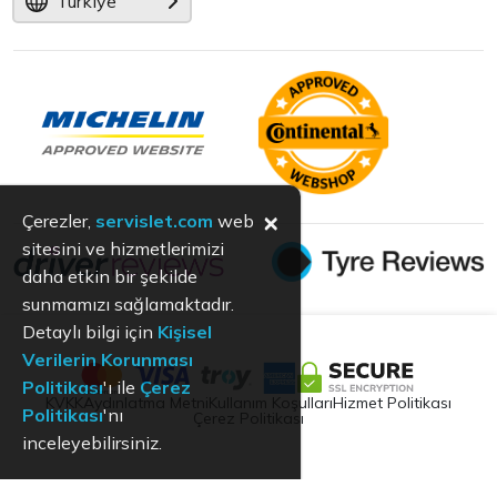
Türkiye
×
Çerezler,
servislet.com
web
sitesini ve hizmetlerimizi
daha etkin bir şekilde
sunmamızı sağlamaktadır.
Detaylı bilgi için
Kişisel
Verilerin Korunması
Politikası
'ı ile
Çerez
KVKK
Aydınlatma Metni
Kullanım Koşulları
Hizmet Politikası
Politikası
'nı
Çerez Politikası
inceleyebilirsiniz.