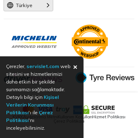
Türkiye
×
Çerezler,
servislet.com
web
sitesini ve hizmetlerimizi
daha etkin bir şekilde
sunmamızı sağlamaktadır.
Detaylı bilgi için
Kişisel
Verilerin Korunması
Politikası
'ı ile
Çerez
KVKK
Aydınlatma Metni
Kullanım Koşulları
Hizmet Politikası
Politikası
'nı
Çerez Politikası
inceleyebilirsiniz.