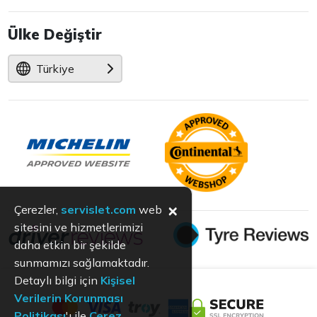
Ülke Değiştir
Türkiye
×
Çerezler,
servislet.com
web
sitesini ve hizmetlerimizi
daha etkin bir şekilde
sunmamızı sağlamaktadır.
Detaylı bilgi için
Kişisel
Verilerin Korunması
Politikası
'ı ile
Çerez