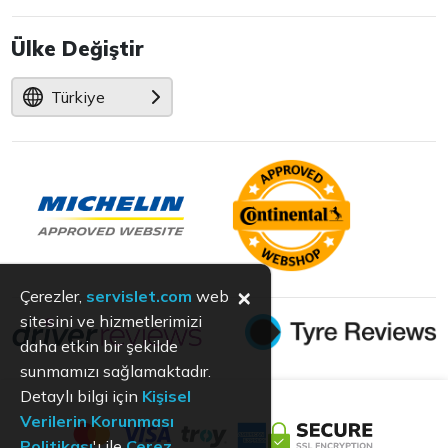
Ülke Değiştir
Türkiye
×
Çerezler,
servislet.com
web
sitesini ve hizmetlerimizi
daha etkin bir şekilde
sunmamızı sağlamaktadır.
Detaylı bilgi için
Kişisel
Verilerin Korunması
Politikası
'ı ile
Çerez