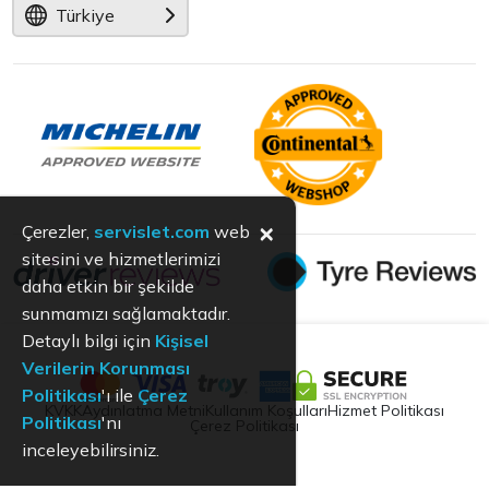
Türkiye
×
Çerezler,
servislet.com
web
sitesini ve hizmetlerimizi
daha etkin bir şekilde
sunmamızı sağlamaktadır.
Detaylı bilgi için
Kişisel
Verilerin Korunması
Politikası
'ı ile
Çerez
KVKK
Aydınlatma Metni
Kullanım Koşulları
Hizmet Politikası
Politikası
'nı
Çerez Politikası
inceleyebilirsiniz.