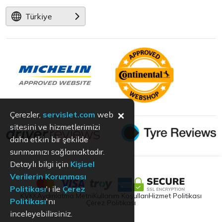
Türkiye
×
Çerezler,
servislet.com
web
sitesini ve hizmetlerimizi
daha etkin bir şekilde
sunmamızı sağlamaktadır.
Detaylı bilgi için
Kişisel
Verilerin Korunması
Politikası
'ı ile
Çerez
KVKK
Aydınlatma Metni
Kullanım Koşulları
Hizmet Politikası
Politikası
'nı
Çerez Politikası
inceleyebilirsiniz.