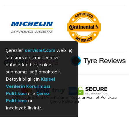
×
Çerezler,
servislet.com
web
sitesini ve hizmetlerimizi
daha etkin bir şekilde
sunmamızı sağlamaktadır.
Detaylı bilgi için
Kişisel
Verilerin Korunması
Politikası
'ı ile
Çerez
KVKK
Aydınlatma Metni
Kullanım Koşulları
Hizmet Politikası
Politikası
'nı
Çerez Politikası
inceleyebilirsiniz.