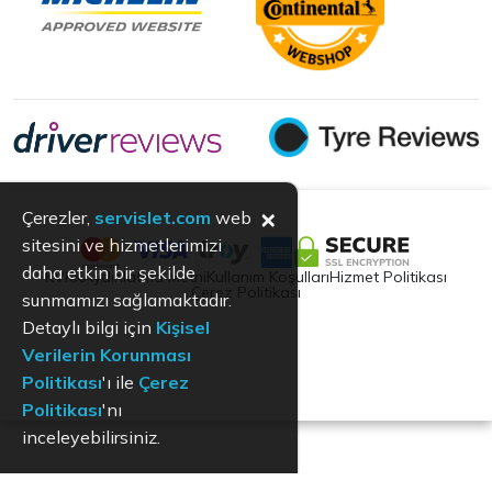
×
Çerezler,
servislet.com
web
sitesini ve hizmetlerimizi
daha etkin bir şekilde
KVKK
Aydınlatma Metni
Kullanım Koşulları
Hizmet Politikası
Çerez Politikası
sunmamızı sağlamaktadır.
Detaylı bilgi için
Kişisel
Verilerin Korunması
Politikası
'ı ile
Çerez
Politikası
'nı
inceleyebilirsiniz.