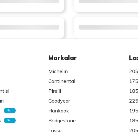
Markalar
La
Michelin
205
Continental
175
ntisi
Pirelli
185
rı
Goodyear
225
Hankook
195
Yeni
s
Bridgestone
185
Yeni
Lassa
205