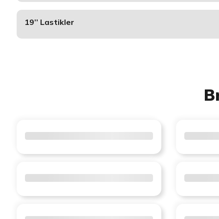
19’’ Lastikler
B