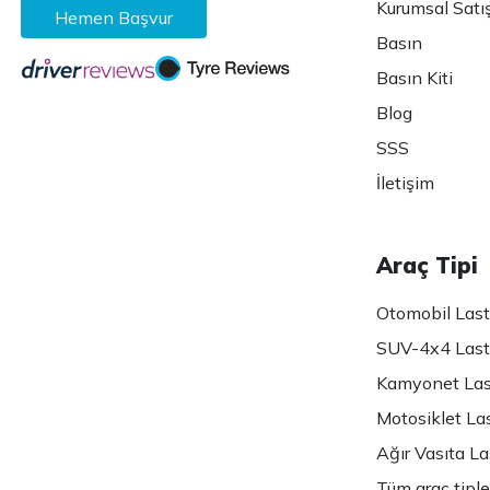
Kurumsal Satı
Hemen Başvur
Basın
Basın Kiti
Blog
SSS
İletişim
Araç Tipi
Otomobil Lasti
SUV-4x4 Lasti
Kamyonet Last
Motosiklet Las
Ağır Vasıta Las
Tüm araç tiple