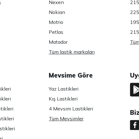
ş
Nexen
215
Nokian
225
Motrio
195
Petlas
215
Matador
Tüm 
Tüm lastik markaları
Mevsime Göre
Uy
kleri
Yaz Lastikleri
kleri
Kış Lastikleri
ikleri
4 Mevsim Lastikleri
Bi
tikleri
Tüm Mevsimler
tikleri
ri