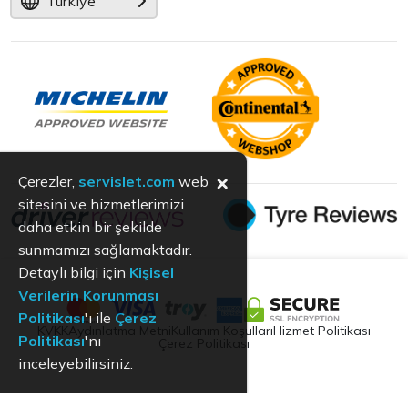
Türkiye
×
Çerezler,
servislet.com
web
sitesini ve hizmetlerimizi
daha etkin bir şekilde
sunmamızı sağlamaktadır.
Detaylı bilgi için
Kişisel
Verilerin Korunması
Politikası
'ı ile
Çerez
KVKK
Aydınlatma Metni
Kullanım Koşulları
Hizmet Politikası
Politikası
'nı
Çerez Politikası
inceleyebilirsiniz.