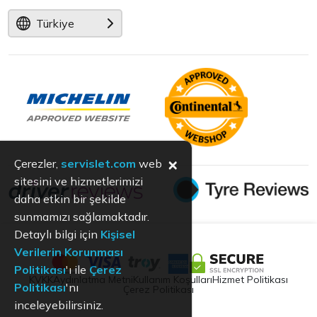
Türkiye
×
Çerezler,
servislet.com
web
sitesini ve hizmetlerimizi
daha etkin bir şekilde
sunmamızı sağlamaktadır.
Detaylı bilgi için
Kişisel
Verilerin Korunması
Politikası
'ı ile
Çerez
KVKK
Aydınlatma Metni
Kullanım Koşulları
Hizmet Politikası
Politikası
'nı
Çerez Politikası
inceleyebilirsiniz.