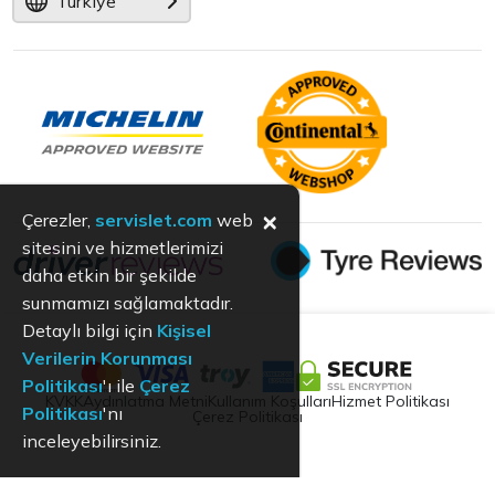
Türkiye
×
Çerezler,
servislet.com
web
sitesini ve hizmetlerimizi
daha etkin bir şekilde
sunmamızı sağlamaktadır.
Detaylı bilgi için
Kişisel
Verilerin Korunması
Politikası
'ı ile
Çerez
KVKK
Aydınlatma Metni
Kullanım Koşulları
Hizmet Politikası
Politikası
'nı
Çerez Politikası
inceleyebilirsiniz.