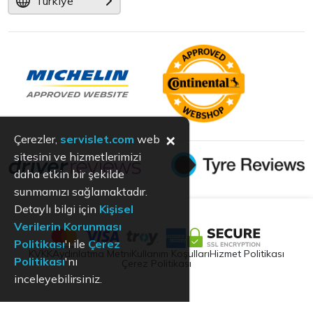
Türkiye
×
Çerezler,
servislet.com
web
sitesini ve hizmetlerimizi
daha etkin bir şekilde
sunmamızı sağlamaktadır.
Detaylı bilgi için
Kişisel
Verilerin Korunması
Politikası
'ı ile
Çerez
KVKK
Aydınlatma Metni
Kullanım Koşulları
Hizmet Politikası
Politikası
'nı
Çerez Politikası
inceleyebilirsiniz.