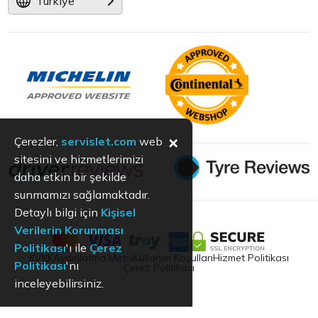
Türkiye
×
Çerezler,
servislet.com
web
sitesini ve hizmetlerimizi
daha etkin bir şekilde
sunmamızı sağlamaktadır.
Detaylı bilgi için
Kişisel
Verilerin Korunması
Politikası
'ı ile
Çerez
KVKK
Aydınlatma Metni
Kullanım Koşulları
Hizmet Politikası
Politikası
'nı
Çerez Politikası
inceleyebilirsiniz.