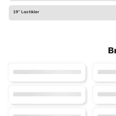
19’’ Lastikler
B