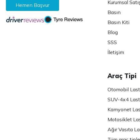
Kurumsal Satı
Hemen Başvur
Basın
Basın Kiti
Blog
SSS
İletişim
Araç Tipi
Otomobil Lasti
SUV-4x4 Lasti
Kamyonet Last
Motosiklet Las
Ağır Vasıta Las
Tüm araç tiple