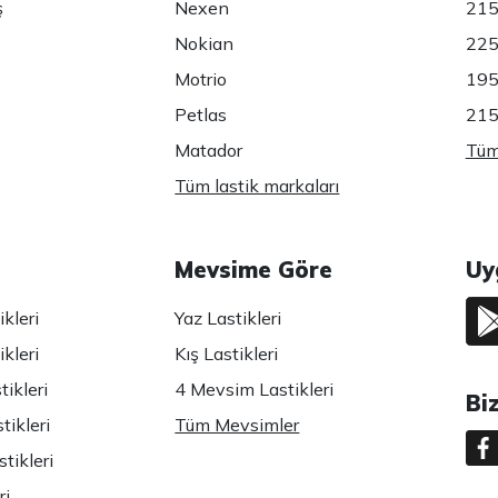
ş
Nexen
215
Nokian
225
Motrio
195
Petlas
215
Matador
Tüm 
Tüm lastik markaları
Mevsime Göre
Uy
kleri
Yaz Lastikleri
kleri
Kış Lastikleri
ikleri
4 Mevsim Lastikleri
Bi
tikleri
Tüm Mevsimler
tikleri
ri