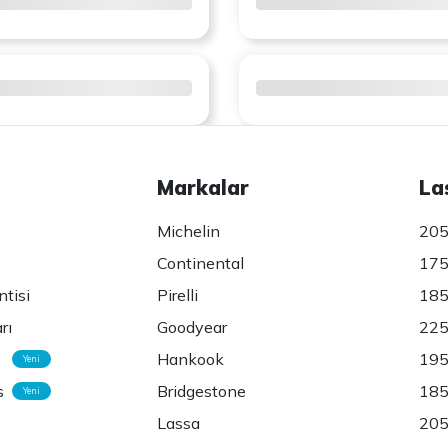
Markalar
La
Michelin
205
Continental
175
ntisi
Pirelli
185
rı
Goodyear
225
Hankook
195
Yeni
s
Bridgestone
185
Yeni
Lassa
205