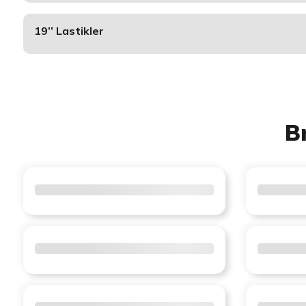
19’’ Lastikler
B