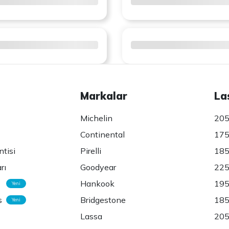
Markalar
La
Michelin
205
Continental
175
ntisi
Pirelli
185
rı
Goodyear
225
Hankook
195
Yeni
s
Bridgestone
185
Yeni
Lassa
205