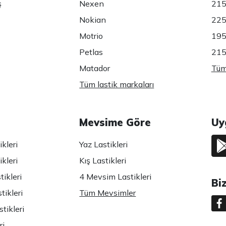
ş
Nexen
215
Nokian
225
Motrio
195
Petlas
215
Matador
Tüm 
Tüm lastik markaları
Mevsime Göre
Uy
kleri
Yaz Lastikleri
kleri
Kış Lastikleri
ikleri
4 Mevsim Lastikleri
Bi
tikleri
Tüm Mevsimler
tikleri
ri