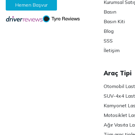
Kurumsal Satı
Hemen Başvur
Basın
Basın Kiti
Blog
SSS
İletişim
Araç Tipi
Otomobil Lasti
SUV-4x4 Lasti
Kamyonet Last
Motosiklet Las
Ağır Vasıta Las
Tüm araç tiple