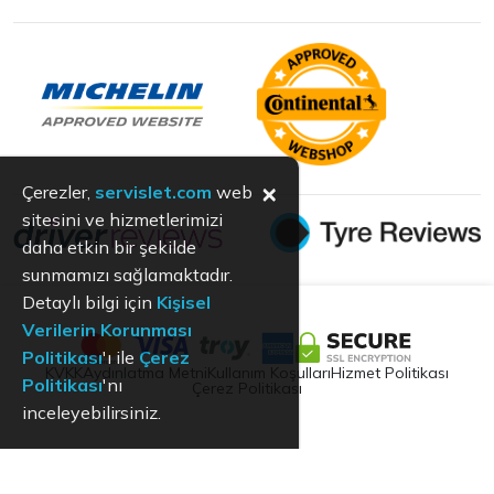
×
Çerezler,
servislet.com
web
sitesini ve hizmetlerimizi
daha etkin bir şekilde
sunmamızı sağlamaktadır.
Detaylı bilgi için
Kişisel
Verilerin Korunması
Politikası
'ı ile
Çerez
KVKK
Aydınlatma Metni
Kullanım Koşulları
Hizmet Politikası
Politikası
'nı
Çerez Politikası
inceleyebilirsiniz.