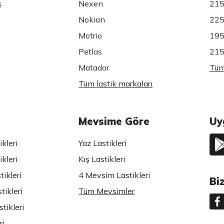
ş
Nexen
215
Nokian
225
Motrio
195
Petlas
215
Matador
Tüm 
Tüm lastik markaları
Mevsime Göre
Uy
kleri
Yaz Lastikleri
kleri
Kış Lastikleri
ikleri
4 Mevsim Lastikleri
Bi
tikleri
Tüm Mevsimler
tikleri
ri