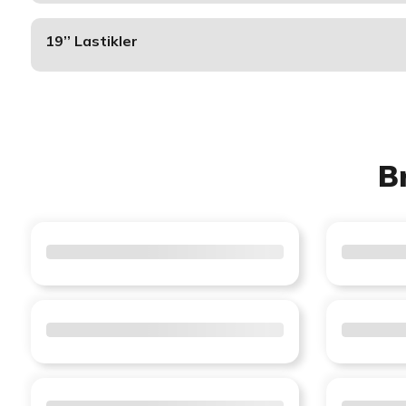
19’’ Lastikler
B