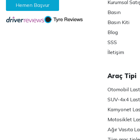
Kurumsal Satı
Hemen Başvur
Basın
Basın Kiti
Blog
SSS
İletişim
Araç Tipi
Otomobil Lasti
SUV-4x4 Lasti
Kamyonet Last
Motosiklet Las
Ağır Vasıta Las
Tüm araç tiple