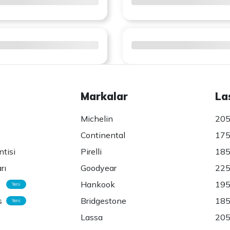
Markalar
La
Michelin
205
Continental
175
ntisi
Pirelli
185
rı
Goodyear
225
Hankook
195
Yeni
s
Bridgestone
185
Yeni
Lassa
205