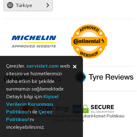
Türkiye
×
Çerezler,
servislet.com
web
sitesini ve hizmetlerimizi
daha etkin bir şekilde
sunmamızı sağlamaktadır.
Detaylı bilgi için
Kişisel
Verilerin Korunması
Politikası
'ı ile
Çerez
KVKK
Aydınlatma Metni
Kullanım Koşulları
Hizmet Politikası
Politikası
'nı
Çerez Politikası
inceleyebilirsiniz.