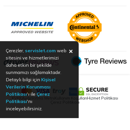
×
Çerezler,
servislet.com
web
sitesini ve hizmetlerimizi
daha etkin bir şekilde
sunmamızı sağlamaktadır.
Detaylı bilgi için
Kişisel
Verilerin Korunması
Politikası
'ı ile
Çerez
KVKK
Aydınlatma Metni
Kullanım Koşulları
Hizmet Politikası
Politikası
'nı
Çerez Politikası
inceleyebilirsiniz.