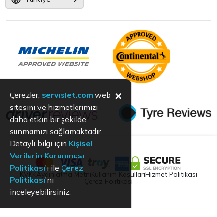
×
Çerezler,
servislet.com
web
sitesini ve hizmetlerimizi
daha etkin bir şekilde
sunmamızı sağlamaktadır.
Detaylı bilgi için
Kişisel
Verilerin Korunması
Politikası
'ı ile
Çerez
KVKK
Aydınlatma Metni
Kullanım Koşulları
Hizmet Politikası
Politikası
'nı
Çerez Politikası
inceleyebilirsiniz.