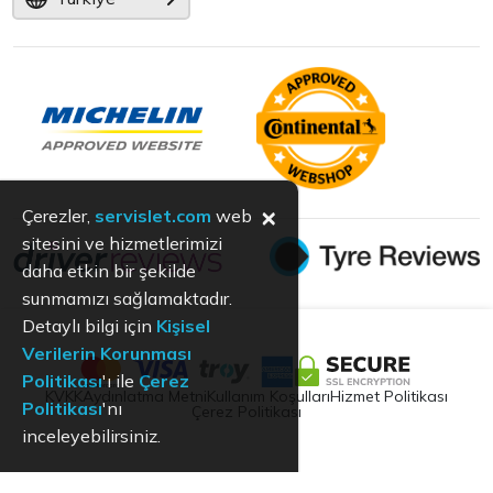
×
Çerezler,
servislet.com
web
sitesini ve hizmetlerimizi
daha etkin bir şekilde
sunmamızı sağlamaktadır.
Detaylı bilgi için
Kişisel
Verilerin Korunması
Politikası
'ı ile
Çerez
KVKK
Aydınlatma Metni
Kullanım Koşulları
Hizmet Politikası
Politikası
'nı
Çerez Politikası
inceleyebilirsiniz.