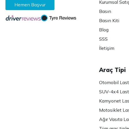
Kurumsal Satı
Hemen Başvur
Basın
Basın Kiti
Blog
SSS
İletişim
Araç Tipi
Otomobil Lasti
SUV-4x4 Lasti
Kamyonet Last
Motosiklet Las
Ağır Vasıta Las
Tüm araç tiple