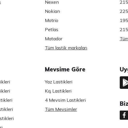
ş
Nexen
215
Nokian
225
Motrio
195
Petlas
215
Matador
Tüm 
Tüm lastik markaları
Mevsime Göre
Uy
kleri
Yaz Lastikleri
kleri
Kış Lastikleri
ikleri
4 Mevsim Lastikleri
Bi
tikleri
Tüm Mevsimler
tikleri
ri