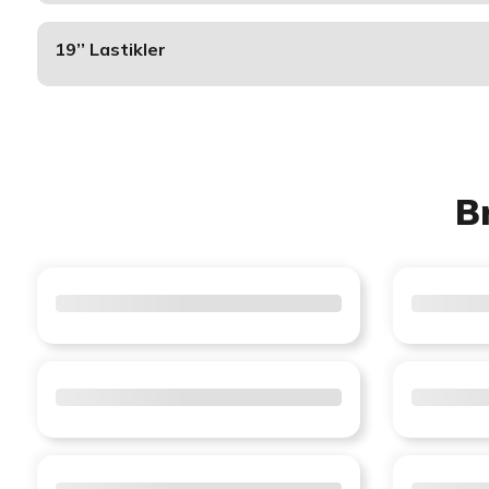
19’’ Lastikler
B