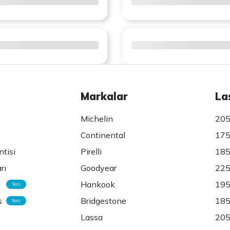
Markalar
La
Michelin
205
Continental
175
ntisi
Pirelli
185
rı
Goodyear
225
Hankook
195
Yeni
s
Bridgestone
185
Yeni
Lassa
205