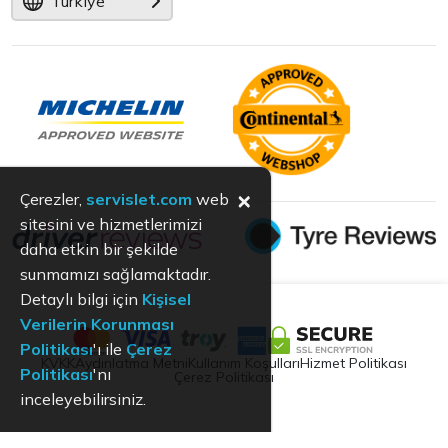
Türkiye
×
Çerezler,
servislet.com
web
sitesini ve hizmetlerimizi
daha etkin bir şekilde
sunmamızı sağlamaktadır.
Detaylı bilgi için
Kişisel
Verilerin Korunması
Politikası
'ı ile
Çerez
KVKK
Aydınlatma Metni
Kullanım Koşulları
Hizmet Politikası
Politikası
'nı
Çerez Politikası
inceleyebilirsiniz.