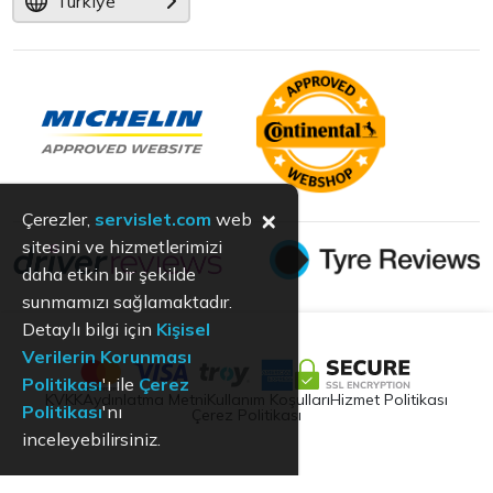
Türkiye
×
Çerezler,
servislet.com
web
sitesini ve hizmetlerimizi
daha etkin bir şekilde
sunmamızı sağlamaktadır.
Detaylı bilgi için
Kişisel
Verilerin Korunması
Politikası
'ı ile
Çerez
KVKK
Aydınlatma Metni
Kullanım Koşulları
Hizmet Politikası
Politikası
'nı
Çerez Politikası
inceleyebilirsiniz.