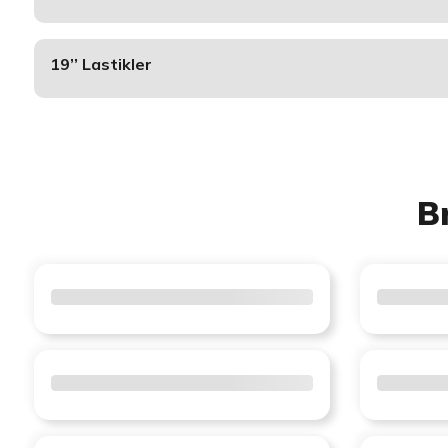
19’’ Lastikler
B