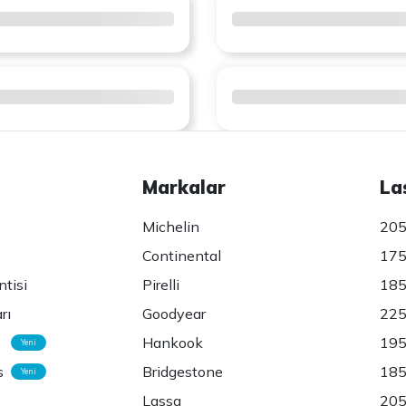
Markalar
La
Michelin
205
Continental
175
ntisi
Pirelli
185
rı
Goodyear
225
Hankook
195
Yeni
s
Bridgestone
185
Yeni
Lassa
205