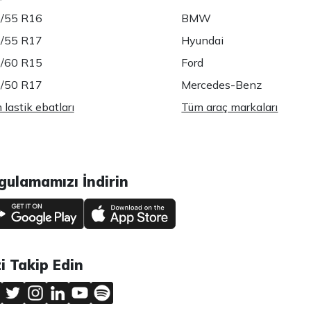
/55 R16
BMW
/55 R17
Hyundai
/60 R15
Ford
/50 R17
Mercedes-Benz
lastik ebatları
Tüm araç markaları
gulamamızı İndirin
zi Takip Edin