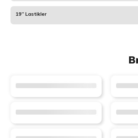
19’’ Lastikler
B