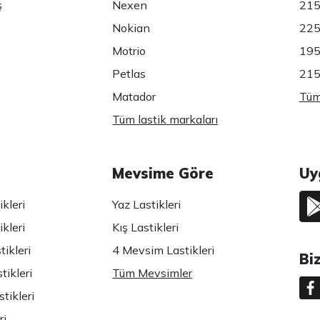
ş
Nexen
215
Nokian
225
Motrio
195
Petlas
215
Matador
Tüm 
Tüm lastik markaları
Mevsime Göre
Uy
kleri
Yaz Lastikleri
kleri
Kış Lastikleri
ikleri
4 Mevsim Lastikleri
Bi
tikleri
Tüm Mevsimler
tikleri
ri