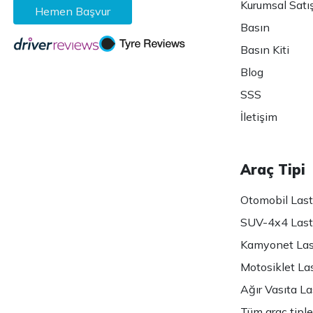
Kurumsal Satı
Hemen Başvur
Basın
Basın Kiti
Blog
SSS
İletişim
Araç Tipi
Otomobil Lasti
SUV-4x4 Lasti
Kamyonet Last
Motosiklet Las
Ağır Vasıta Las
Tüm araç tiple