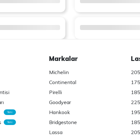
Markalar
La
Michelin
205
Continental
175
ntisi
Pirelli
185
rı
Goodyear
225
Hankook
195
Yeni
s
Bridgestone
185
Yeni
Lassa
205