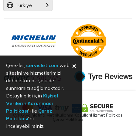
Türkiye
×
Çerezler,
servislet.com
web
sitesini ve hizmetlerimizi
daha etkin bir şekilde
sunmamızı sağlamaktadır.
Detaylı bilgi için
Kişisel
Verilerin Korunması
Politikası
'ı ile
Çerez
KVKK
Aydınlatma Metni
Kullanım Koşulları
Hizmet Politikası
Politikası
'nı
Çerez Politikası
inceleyebilirsiniz.