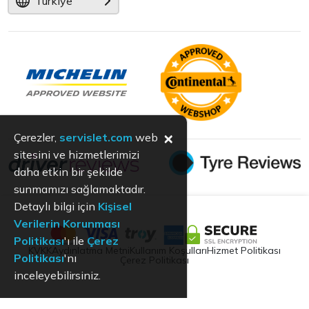
Türkiye
×
Çerezler,
servislet.com
web
sitesini ve hizmetlerimizi
daha etkin bir şekilde
sunmamızı sağlamaktadır.
Detaylı bilgi için
Kişisel
Verilerin Korunması
Politikası
'ı ile
Çerez
KVKK
Aydınlatma Metni
Kullanım Koşulları
Hizmet Politikası
Politikası
'nı
Çerez Politikası
inceleyebilirsiniz.