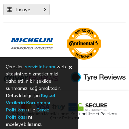
Türkiye
×
Çerezler,
servislet.com
web
sitesini ve hizmetlerimizi
daha etkin bir şekilde
sunmamızı sağlamaktadır.
Detaylı bilgi için
Kişisel
Verilerin Korunması
Politikası
'ı ile
Çerez
KVKK
Aydınlatma Metni
Kullanım Koşulları
Hizmet Politikası
Politikası
'nı
Çerez Politikası
inceleyebilirsiniz.