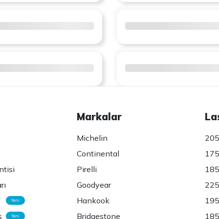
Markalar
La
Michelin
205
Continental
175
ntisi
Pirelli
185
rı
Goodyear
225
Hankook
195
Yeni
s
Bridgestone
185
Yeni