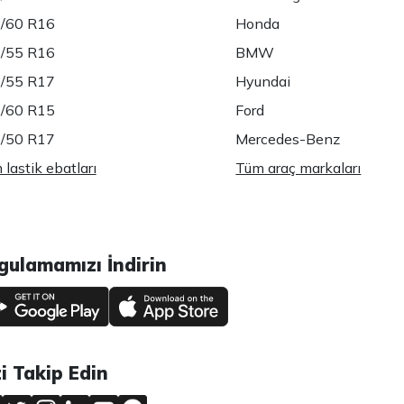
/60 R16
Honda
/55 R16
BMW
/55 R17
Hyundai
/60 R15
Ford
/50 R17
Mercedes-Benz
lastik ebatları
Tüm araç markaları
gulamamızı İndirin
zi Takip Edin