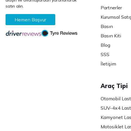
ulaşın ve avantajlardan yararlanarak
satın alın.
Partnerler
Kurumsal Satı
Hemen Başvur
Basın
Basın Kiti
Blog
SSS
İletişim
Araç Tipi
Otomobil Lasti
SUV-4x4 Lasti
Kamyonet Last
Motosiklet Las