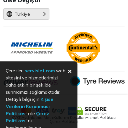
Ülke Değiştir
Türkiye
×
Çerezler,
servislet.com
web
sitesini ve hizmetlerimizi
daha etkin bir şekilde
sunmamızı sağlamaktadır.
Detaylı bilgi için
Kişisel
Verilerin Korunması
Politikası
'ı ile
Çerez
KVKK
Aydınlatma Metni
Kullanım Koşulları
Hizmet Politikası
Politikası
'nı
Çerez Politikası
inceleyebilirsiniz.